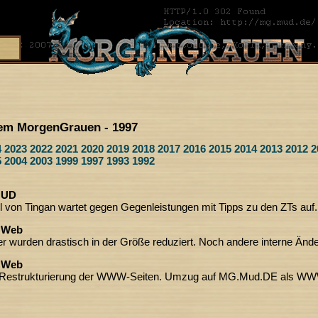
em MorgenGrauen - 1997
4
2023
2022
2021
2020
2019
2018
2017
2016
2015
2014
2013
2012
2
5
2004
2003
1999
1997
1993
1992
 MUD
 von Tingan wartet gegen Gegenleistungen mit Tipps zu den ZTs auf.
- Web
der wurden drastisch in der Größe reduziert. Noch andere interne Änd
- Web
 Restrukturierung der WWW-Seiten. Umzug auf MG.Mud.DE als WW