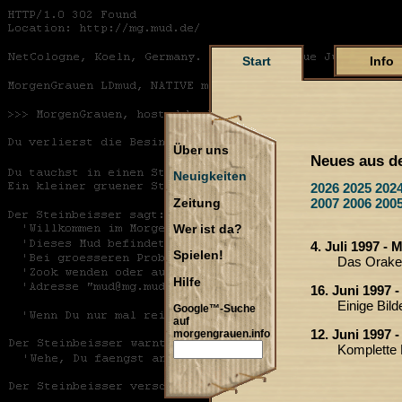
Start
Info
Über uns
Neues aus d
Neuigkeiten
2026
2025
202
2007
2006
200
Zeitung
Wer ist da?
4. Juli 1997 -
Spielen!
Das Orakel
Hilfe
16. Juni 1997 
Einige Bil
Google™-Suche
auf
12. Juni 1997 
morgengrauen.info
Komplette