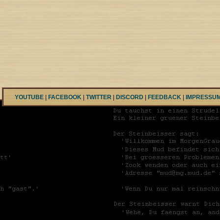
YOUTUBE
|
FACEBOOK
|
TWITTER
|
DISCORD
|
FEEDBACK
|
IMPRESSU