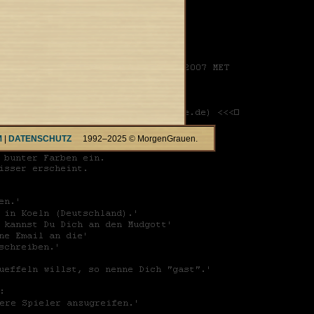
M
|
DATENSCHUTZ
1992–2025 © MorgenGrauen.