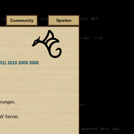
Community
Spielen
011
2010
2009
2008
erungen.
W Server.