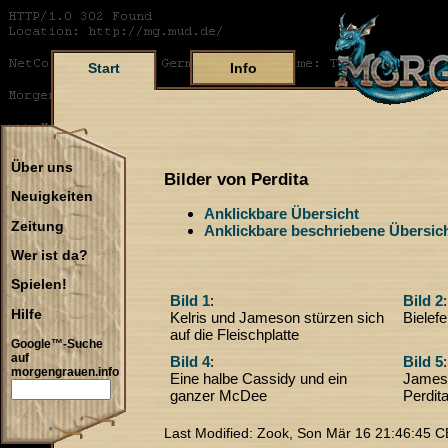
Start
Info
Über uns
Bilder von Perdita
Neuigkeiten
Anklickbare Übersicht
Zeitung
Anklickbare beschriebene Übersic
Wer ist da?
Spielen!
Bild 1
:
Bild 2
:
Hilfe
Kelris und Jameson stürzen sich
Bielef
auf die Fleischplatte
Google™-Suche
auf
Bild 4
:
Bild 5
:
morgengrauen.info
Eine halbe Cassidy und ein
Jameso
ganzer McDee
Perdit
Last Modified: Zook, Son Mär 16 21:46:45 