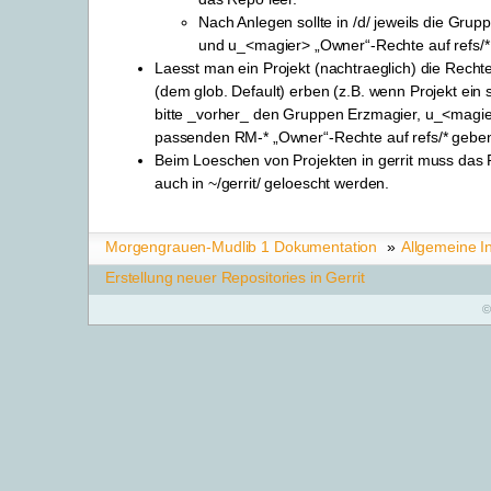
Nach Anlegen sollte in /d/ jeweils die Gr
und u_<magier> „Owner“-Rechte auf refs/* 
Laesst man ein Projekt (nachtraeglich) die Rechte
(dem glob. Default) erben (z.B. wenn Projekt ein s
bitte _vorher_ den Gruppen Erzmagier, u_<magi
passenden RM-* „Owner“-Rechte auf refs/* gebe
Beim Loeschen von Projekten in gerrit muss das 
auch in ~/gerrit/ geloescht werden.
Morgengrauen-Mudlib 1 Dokumentation
»
Allgemeine I
Erstellung neuer Repositories in Gerrit
©