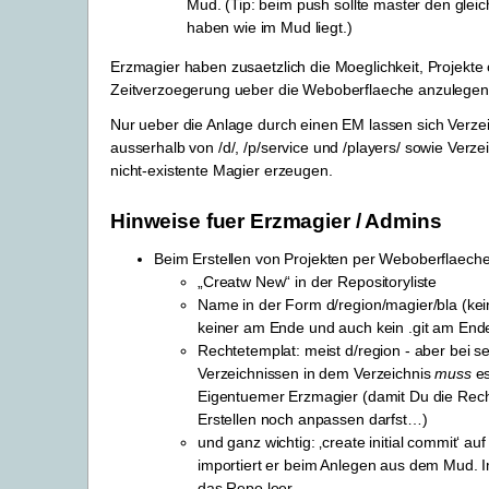
Mud. (Tip: beim push sollte master den gleic
haben wie im Mud liegt.)
Erzmagier haben zusaetzlich die Moeglichkeit, Projekte
Zeitverzoegerung ueber die Weboberflaeche anzulegen
Nur ueber die Anlage durch einen EM lassen sich Verze
ausserhalb von /d/, /p/service und /players/ sowie Verze
nicht-existente Magier erzeugen.
Hinweise fuer Erzmagier / Admins
Beim Erstellen von Projekten per Weboberflaeche
„Creatw New“ in der Repositoryliste
Name in der Form d/region/magier/bla (kei
keiner am Ende und auch kein .git am End
Rechtetemplat: meist d/region - aber bei se
Verzeichnissen in dem Verzeichnis
muss
es
Eigentuemer Erzmagier (damit Du die Rec
Erstellen noch anpassen darfst…)
und ganz wichtig: ‚create initial commit‘ au
importiert er beim Anlegen aus dem Mud. I
das Repo leer.