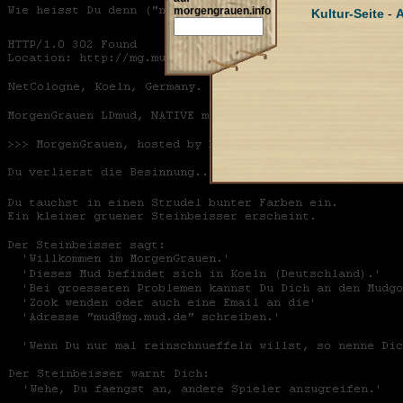
morgengrauen.info
Kultur-Seite
-
A