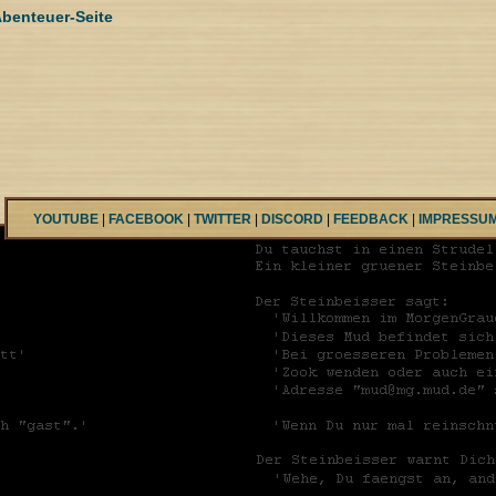
benteuer-Seite
YOUTUBE
|
FACEBOOK
|
TWITTER
|
DISCORD
|
FEEDBACK
|
IMPRESSU