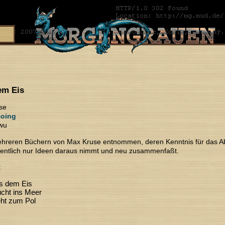
em Eis
se
oing
iwu
mehreren Büchern von Max Kruse entnommen, deren Kenntnis für das Ab
igentlich nur Ideen daraus nimmt und neu zusammenfaßt.
:
s dem Eis
ucht ins Meer
eht zum Pol