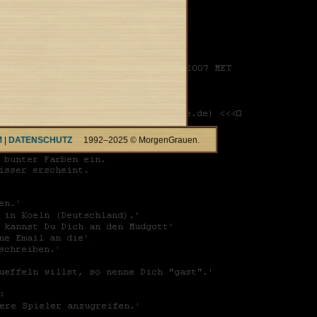
M
|
DATENSCHUTZ
1992–2025 © MorgenGrauen.