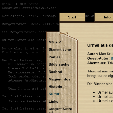
Start
Info
MG e.V.
Urmel aus d
Stammtische
Autor:
Max Kru
Parties
Quest-Autor:
B
Abenteuer:
Tit
Bildersuche
Titiwu ist aus 
Nachruf
bringt, da es e
Magier-Infos
Die Bücher sind
Historie
Urmel au
Kultur
Urmel ta
Urmel zi
Links
Google™-Suche
auf