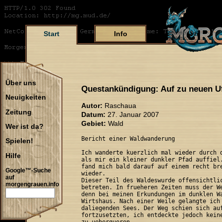
Start
Info
Über uns
Questankündigung: Auf zu neuen U
Neuigkeiten
Autor:
Raschaua
Zeitung
Datum:
27. Januar 2007
Gebiet:
Wald
Wer ist da?
Bericht einer Waldwanderung 

Spielen!
Ich wanderte kuerzlich mal wieder durch d
Hilfe
als mir ein kleiner dunkler Pfad auffiel.
fand mich bald darauf auf einem recht bre
Google™-Suche
wieder.

auf
Dieser Teil des Waldeswurde offensichtlic
morgengrauen.info
betreten. In frueheren Zeiten muss der We
denn bei meinen Erkundungen im dunklen Wa
Wirtshaus. Nach einer Weile gelangte ich 
daliegenden Sees. Der Weg schien sich auf
fortzusetzten, ich entdeckte jedoch keine
zu ueberqueren.
