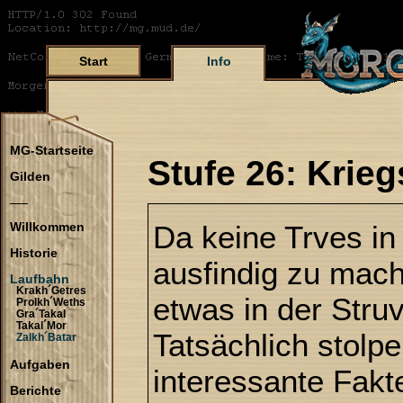
Start
Info
MG-Startseite
Stufe 26: Krieg
Gilden
Da keine Trves i
Willkommen
Historie
ausfindig zu mach
Laufbahn
Krakh´Getres
etwas in der Struv
Prolkh´Weths
Gra´Takal
Takal´Mor
Tatsächlich stolpe
Zalkh´Batar
Aufgaben
interessante Fakt
Berichte