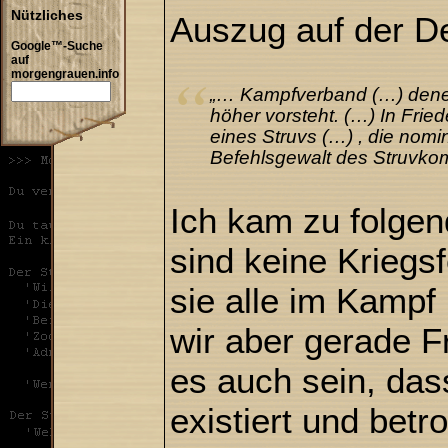
Nützliches
Auszug auf der De
Google™-Suche
auf
morgengrauen.info
„… Kampfverband (…) denen
höher vorsteht. (…) In Frie
eines Struvs (…) , die nomi
Befehlsgewalt des Struvko
Ich kam zu folge
sind keine Kriegsf
sie alle im Kampf
wir aber gerade F
es auch sein, das
existiert und betr