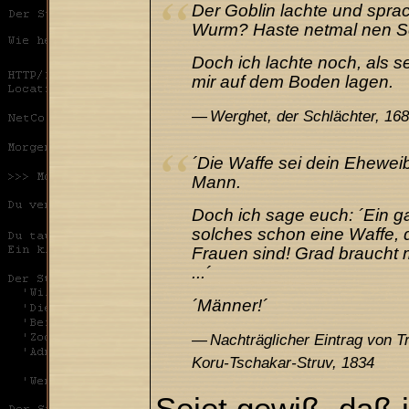
Der Goblin lachte und spra
Wurm? Haste netmal nen S
Doch ich lachte noch, als s
mir auf dem Boden lagen.
Werghet, der Schlächter, 16
´Die Waffe sei dein Eheweib
Mann.
Doch ich sage euch: ´Ein ga
solches schon eine Waffe, d
Frauen sind! Grad braucht m
...´
´Männer!´
Nachträglicher Eintrag von 
Koru-Tschakar-Struv, 1834
Seiet gewiß, daß