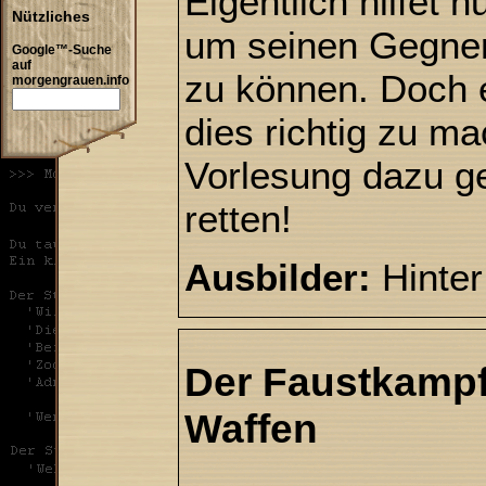
Eigentlich hilfet 
Nützliches
um seinen Gegner 
Google™-Suche
auf
zu können. Doch 
morgengrauen.info
dies richtig zu ma
Vorlesung dazu g
retten!
Ausbilder:
Hinter
Der Faustkamp
Waffen