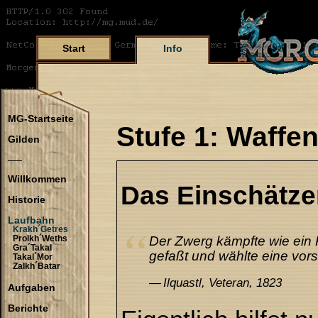
Start
Info
MG-Startseite
Stufe 1: Waffe
Gilden
Willkommen
Das Einschätze
Historie
Laufbahn
Krakh´Getres
Der Zwerg kämpfte wie ein 
Prolkh´Weths
Gra´Takal
gefaßt und wählte eine vors
Takal´Mor
Zalkh´Batar
Ilquastl, Veteran, 1823
Aufgaben
Berichte