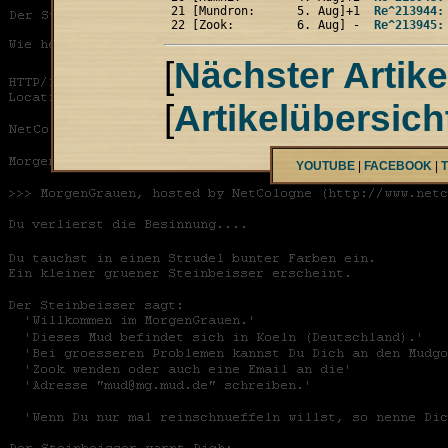
 21 [Mundron:      5. Aug]+1  
Re^213944:
 22 [Zook:         6. Aug] -  
Re^213945:
[
Nächster Artike
[
Artikelübersich
YOUTUBE
|
FACEBOOK
|