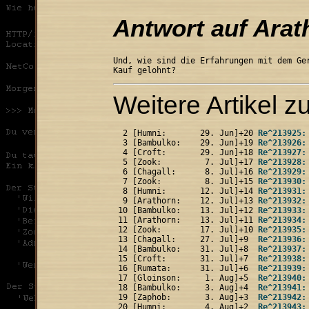
Antwort auf Arath
Und, wie sind die Erfahrungen mit dem Ger
Kauf gelohnt?
Weitere Artikel 
  2 [Humni:       29. Jun]+20 
Re^213925:
  3 [Bambulko:    29. Jun]+19 
Re^213926:
  4 [Croft:       29. Jun]+18 
Re^213927:
  5 [Zook:         7. Jul]+17 
Re^213928:
  6 [Chagall:      8. Jul]+16 
Re^213929:
  7 [Zook:         8. Jul]+15 
Re^213930:
  8 [Humni:       12. Jul]+14 
Re^213931:
  9 [Arathorn:    12. Jul]+13 
Re^213932:
 10 [Bambulko:    13. Jul]+12 
Re^213933:
 11 [Arathorn:    13. Jul]+11 
Re^213934:
 12 [Zook:        17. Jul]+10 
Re^213935:
 13 [Chagall:     27. Jul]+9  
Re^213936:
 14 [Bambulko:    31. Jul]+8  
Re^213937:
 15 [Croft:       31. Jul]+7  
Re^213938:
 16 [Rumata:      31. Jul]+6  
Re^213939:
 17 [Gloinson:     1. Aug]+5  
Re^213940:
 18 [Bambulko:     3. Aug]+4  
Re^213941:
 19 [Zaphob:       3. Aug]+3  
Re^213942:
 20 [Humni:        4. Aug]+2  
Re^213943: