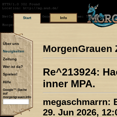
Start
Info
Über uns
MorgenGrauen 
Neuigkeiten
Zeitung
Wer ist da?
Re^213924: Hach
Spielen!
inner MPA.
Hilfe
Google™-Suche
auf
morgengrauen.info
megaschmarrn: B
29. Jun 2026, 12: