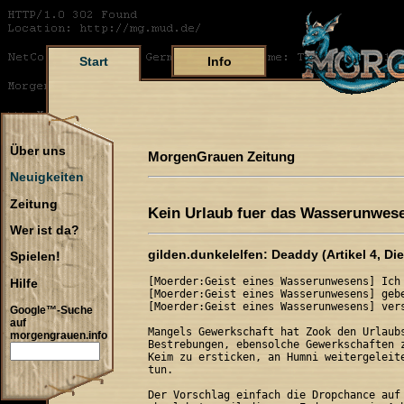
Start
Info
Über uns
MorgenGrauen Zeitung
Neuigkeiten
Zeitung
Kein Urlaub fuer das Wasserunwese
Wer ist da?
gilden.dunkelelfen: Deaddy (Artikel 4, Die
Spielen!
[Moerder:Geist eines Wasserunwesens] Ich 
Hilfe
[Moerder:Geist eines Wasserunwesens] gebe
[Moerder:Geist eines Wasserunwesens] vers
Google™-Suche
auf
Mangels Gewerkschaft hat Zook den Urlaubs
morgengrauen.info
Bestrebungen, ebensolche Gewerkschaften z
Keim zu ersticken, an Humni weitergeleite
tun.

Der Vorschlag einfach die Dropchance auf 