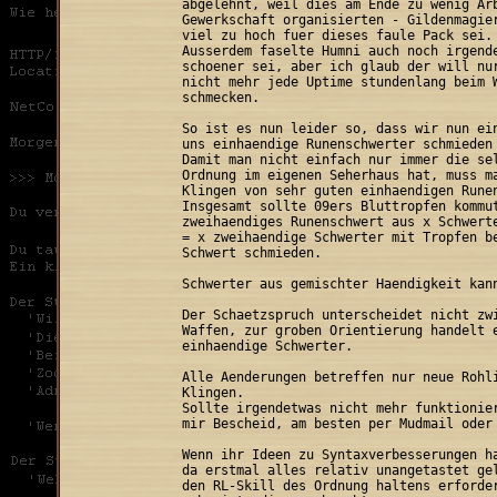
abgelehnt, weil dies am Ende zu wenig Arb
Gewerkschaft organisierten - Gildenmagier
viel zu hoch fuer dieses faule Pack sei.

Ausserdem faselte Humni auch noch irgende
schoener sei, aber ich glaub der will nur
nicht mehr jede Uptime stundenlang beim W
schmecken.

So ist es nun leider so, dass wir nun ein
uns einhaendige Runenschwerter schmieden 
Damit man nicht einfach nur immer die sel
Ordnung im eigenen Seherhaus hat, muss ma
Klingen von sehr guten einhaendigen Runen
Insgesamt sollte 09ers Bluttropfen kommut
zweihaendiges Runenschwert aus x Schwerte
= x zweihaendige Schwerter mit Tropfen be
Schwert schmieden.

Schwerter aus gemischter Haendigkeit kann
Der Schaetzspruch unterscheidet nicht zwi
Waffen, zur groben Orientierung handelt e
einhaendige Schwerter.

Alle Aenderungen betreffen nur neue Rohli
Klingen.

Sollte irgendetwas nicht mehr funktionier
mir Bescheid, am besten per Mudmail oder 
Wenn ihr Ideen zu Syntaxverbesserungen ha
da erstmal alles relativ unangetastet gel
den RL-Skill des Ordnung haltens erforder