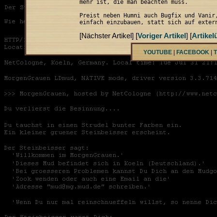
mehr ist, die man beachten muss.

Preist neben Humni auch Bugfix und Vanir,
einfach einzubauen, statt sich auf exter
[Nächster Artikel] [
Voriger Artikel
] [
Artikel
YOUTUBE
|
FACEBOOK
|