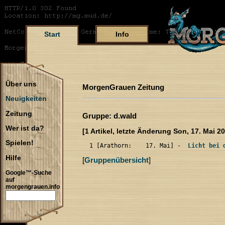
Start
Info
Über uns
MorgenGrauen Zeitung
Neuigkeiten
Zeitung
Gruppe: d.wald
Wer ist da?
[1 Artikel, letzte Änderung Son, 17. Mai 2
Spielen!
  1 [Arathorn:    17. Mai] -  
Licht bei 
Hilfe
[
Gruppenübersicht
]
Google™-Suche
auf
morgengrauen.info