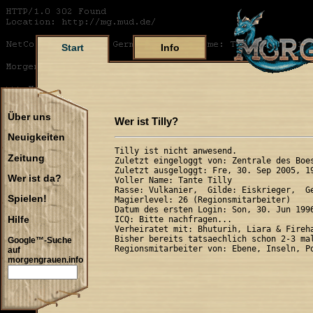
Start
Info
Über uns
Wer ist Tilly?
Neuigkeiten
Tilly ist nicht anwesend.

Zeitung
Zuletzt eingeloggt von: Zentrale des Boes
Zuletzt ausgeloggt: Fre, 30. Sep 2005, 19
Wer ist da?
Voller Name: Tante Tilly 

Rasse: Vulkanier,  Gilde: Eiskrieger,  Ge
Spielen!
Magierlevel: 26 (Regionsmitarbeiter)

Datum des ersten Login: Son, 30. Jun 1996
Hilfe
ICQ: Bitte nachfragen...

Verheiratet mit: Bhuturih, Liara & Fireha
Bisher bereits tatsaechlich schon 2-3 mal
Google™-Suche
auf
morgengrauen.info