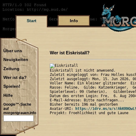
Start
Info
Über uns
Wer ist Eiskristall?
Neuigkeiten
Zeitung
Eiskristall ist nicht anwesend.

Zuletzt eingeloggt von: Frau Holles kusch
Wer ist da?
Zuletzt ausgeloggt: Mon, 15. Jun 2026, 00
Voller Name: Ein kleiner glitzernder  Eis
Spielen!
Rasse: Feline,  Gilde: Katzenkrieger,  Ge
Spielerlevel: 99 (Seherin),   Gildenlevel
Hilfe
Datum des ersten Login: Fre,  6. Aug 2004
E-Mail-Adresse: Bitte nachfragen...

Bisher bereits 196 mal gestorben

Google™-Suche
Avatar-URI: 
https://1drv.ms/u/s!AkKRNQwL
auf
morgengrauen.info