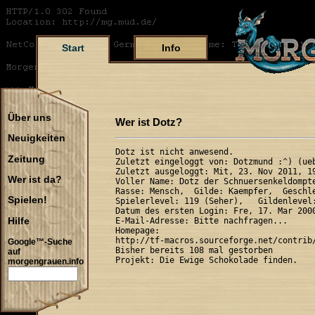
Start
Info
Über uns
Wer ist Dotz?
Neuigkeiten
Dotz ist nicht anwesend.

Zeitung
Zuletzt eingeloggt von: Dotzmund :^) (ueb
Zuletzt ausgeloggt: Mit, 23. Nov 2011, 19
Wer ist da?
Voller Name: Dotz der Schnuersenkeldompte
Rasse: Mensch,  Gilde: Kaempfer,  Geschle
Spielen!
Spielerlevel: 119 (Seher),   Gildenlevel:
Datum des ersten Login: Fre, 17. Mar 2000
Hilfe
E-Mail-Adresse: Bitte nachfragen...

Homepage:

http://tf-macros.sourceforge.net/contrib/
Google™-Suche
Bisher bereits 108 mal gestorben

auf
morgengrauen.info