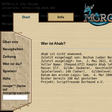
Start
Info
Über uns
Wer ist Ahab?
Neuigkeiten
Ahab ist nicht anwesend.

Zeitung
Zuletzt eingeloggt von: Bochum (ueber Ber
Zuletzt ausgeloggt: Son,  2. Mai 2021, 01
Wer ist da?
Voller Name: [Pequod:UTZ] Kaeptn Ahab leh
Rasse: Elf,  Gilde: Zauberer,  Geschlecht
Spielen!
Spielerlevel: 149 (Seher),   Gildenlevel:
Datum des ersten Login: Sam,  4. Mar 2000
Hilfe
Bisher bereits 108 mal gestorben

Google™-Suche
auf
morgengrauen.info