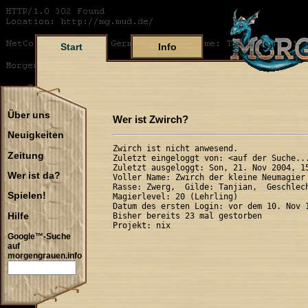
Start
Info
Über uns
Wer ist Zwirch?
Neuigkeiten
Zwirch ist nicht anwesend.

Zeitung
Zuletzt eingeloggt von: <auf der Suche...
Zuletzt ausgeloggt: Son, 21. Nov 2004, 15
Wer ist da?
Voller Name: Zwirch der kleine Neumagier

Rasse: Zwerg,  Gilde: Tanjian,  Geschlech
Spielen!
Magierlevel: 20 (Lehrling)

Datum des ersten Login: vor dem 10. Nov 1
Hilfe
Bisher bereits 23 mal gestorben

Google™-Suche
auf
morgengrauen.info