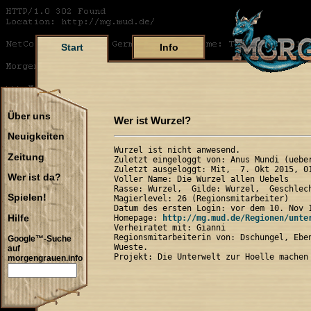
Start
Info
Über uns
Wer ist Wurzel?
Neuigkeiten
Wurzel ist nicht anwesend.

Zeitung
Zuletzt eingeloggt von: Anus Mundi (ueber
Zuletzt ausgeloggt: Mit,  7. Okt 2015, 01
Wer ist da?
Voller Name: Die Wurzel allen Uebels

Rasse: Wurzel,  Gilde: Wurzel,  Geschlech
Spielen!
Magierlevel: 26 (Regionsmitarbeiter)

Datum des ersten Login: vor dem 10. Nov 1
Hilfe
Homepage: 
http://mg.mud.de/Regionen/unte
Verheiratet mit: Gianni

Regionsmitarbeiterin von: Dschungel, Eben
Google™-Suche
Wueste.

auf
morgengrauen.info