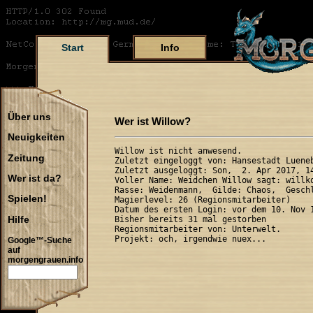
Start
Info
Über uns
Wer ist Willow?
Neuigkeiten
Willow ist nicht anwesend.

Zeitung
Zuletzt eingeloggt von: Hansestadt Lueneb
Zuletzt ausgeloggt: Son,  2. Apr 2017, 14
Wer ist da?
Voller Name: Weidchen Willow sagt: willko
Rasse: Weidenmann,  Gilde: Chaos,  Geschl
Spielen!
Magierlevel: 26 (Regionsmitarbeiter)

Datum des ersten Login: vor dem 10. Nov 1
Hilfe
Bisher bereits 31 mal gestorben

Regionsmitarbeiter von: Unterwelt.

Google™-Suche
auf
morgengrauen.info