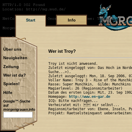
Start
Info
Über uns
Wer ist Troy?
Neuigkeiten
Troy ist nicht anwesend.

Zeitung
Zuletzt eingeloggt von: Das Hoch im Norde
Suche...>).

Wer ist da?
Zuletzt ausgeloggt: Mon, 18. Sep 2006, 07
Voller Name: Troy 3 - Rise of the Munchki
Spielen!
Rasse: Super Munchkin,  Gilde: Munchkins 
Magierlevel: 26 (Regionsmitarbeiter)

Hilfe
Datum des ersten Login: Mit, 23. Sep 1992
Homepage: 
http://www.en-gar.de
ICQ: Bitte nachfragen...

Google™-Suche
Verheiratet mit:  mir selbst...

auf
Regionsmitarbeiter von: Ebene, Inseln, Po
morgengrauen.info