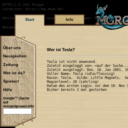
Start
Info
Über uns
Wer ist Tesla?
Neuigkeiten
Tesla ist nicht anwesend.

Zeitung
Zuletzt eingeloggt von: <auf der Suche...
Zuletzt ausgeloggt: Don, 18. Jan 2001, 10
Wer ist da?
Voller Name: Tesla (idle/fleissig)

Rasse: Tesla,  Gilde: Little Magnets,  Ge
Spielen!
Magierlevel: 20 (Lehrling)

Datum des ersten Login: vor dem 10. Nov 1
Hilfe
Google™-Suche
auf
morgengrauen.info