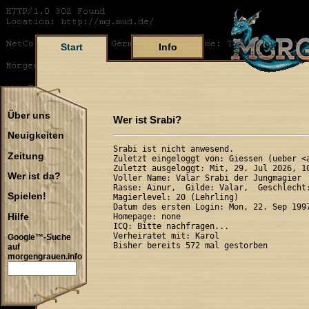
Start
Info
Über uns
Wer ist Srabi?
Neuigkeiten
Srabi ist nicht anwesend.

Zeitung
Zuletzt eingeloggt von: Giessen (ueber <a
Zuletzt ausgeloggt: Mit, 29. Jul 2026, 10
Wer ist da?
Voller Name: Valar Srabi der Jungmagier

Rasse: Ainur,  Gilde: Valar,  Geschlecht:
Spielen!
Magierlevel: 20 (Lehrling)

Datum des ersten Login: Mon, 22. Sep 1997
Hilfe
Homepage: none

ICQ: Bitte nachfragen...

Verheiratet mit: Karol

Google™-Suche
auf
morgengrauen.info