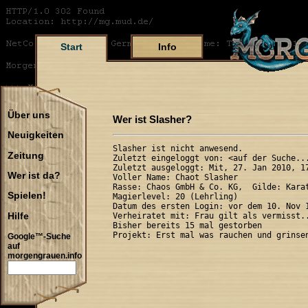
Start
Info
Über uns
Wer ist Slasher?
Neuigkeiten
Slasher ist nicht anwesend.

Zeitung
Zuletzt eingeloggt von: <auf der Suche...
Zuletzt ausgeloggt: Mit, 27. Jan 2010, 17
Wer ist da?
Voller Name: Chaot Slasher 

Rasse: Chaos GmbH & Co. KG,  Gilde: Karat
Spielen!
Magierlevel: 20 (Lehrling)

Datum des ersten Login: vor dem 10. Nov 1
Hilfe
Verheiratet mit: Frau gilt als vermisst..
Bisher bereits 15 mal gestorben

Google™-Suche
auf
morgengrauen.info