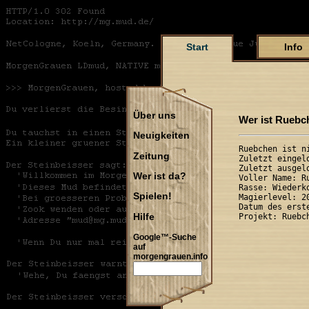
Start
Info
Über uns
Wer ist Ruebc
Neuigkeiten
Ruebchen ist ni
Zeitung
Zuletzt eingel
Zuletzt ausgel
Wer ist da?
Voller Name: R
Rasse: Wiederk
Spielen!
Magierlevel: 20
Datum des erst
Hilfe
Google™-Suche
auf
morgengrauen.info