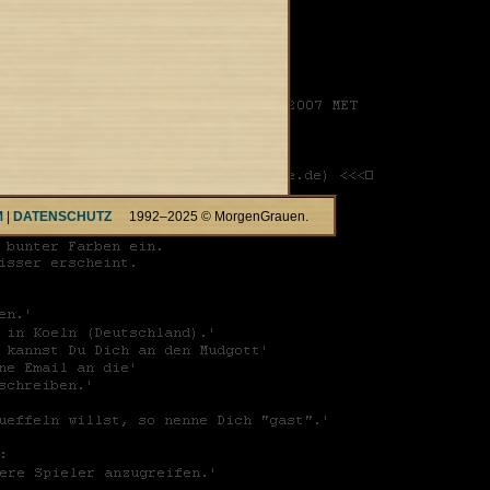
M
|
DATENSCHUTZ
1992–2025 © MorgenGrauen.