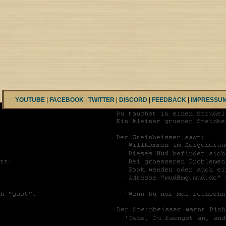
YOUTUBE
|
FACEBOOK
|
TWITTER
|
DISCORD
|
FEEDBACK
|
IMPRESSU