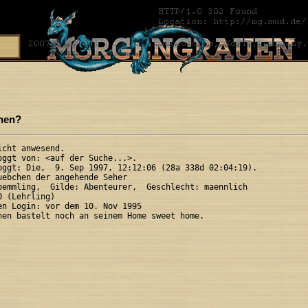
hen?
cht anwesend.

oggt von: <auf der Suche...>.

oggt: Die,  9. Sep 1997, 12:12:06 (28a 338d 02:04:19).

uebchen der angehende Seher

oemmling,  Gilde: Abenteurer,  Geschlecht: maennlich

 (Lehrling)

en Login: vor dem 10. Nov 1995
