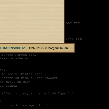
M
|
DATENSCHUTZ
1992–2025 © MorgenGrauen.