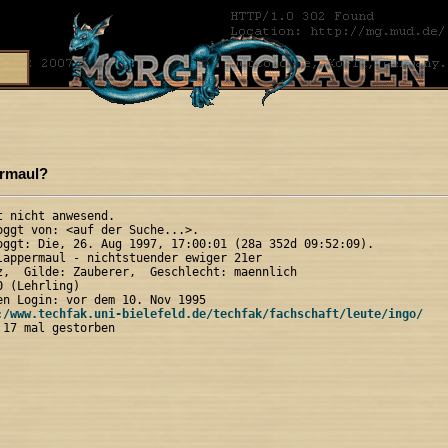
ermaul?
 nicht anwesend.

oggt von: <auf der Suche...>.

oggt: Die, 26. Aug 1997, 17:00:01 (28a 352d 09:52:09).

lappermaul - nichtstuender ewiger 21er

z,  Gilde: Zauberer,  Geschlecht: maennlich

 (Lehrling)

en Login: vor dem 10. Nov 1995

:/www.techfak.uni-bielefeld.de/techfak/fachschaft/leute/ingo/