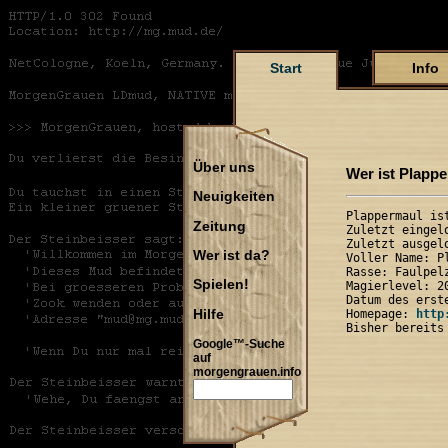
Start
Info
Über uns
Wer ist Plapp
Neuigkeiten
Plappermaul ist
Zeitung
Zuletzt eingel
Zuletzt ausgel
Wer ist da?
Voller Name: P
Rasse: Faulpel
Spielen!
Magierlevel: 20
Datum des erst
Hilfe
Homepage: 
http
Google™-Suche
auf
morgengrauen.info