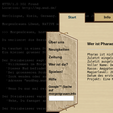
Start
Info
Über uns
Wer ist Phara
Neuigkeiten
Pharao ist nich
Zeitung
Zuletzt eingel
Zuletzt ausgel
Wer ist da?
Voller Name: De
Rasse: Aegypte
Spielen!
Magierlevel: 20
Datum des erst
Hilfe
Google™-Suche
auf
morgengrauen.info