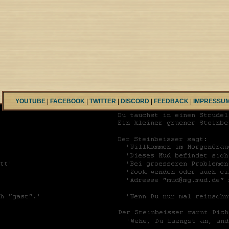
YOUTUBE
|
FACEBOOK
|
TWITTER
|
DISCORD
|
FEEDBACK
|
IMPRESSU