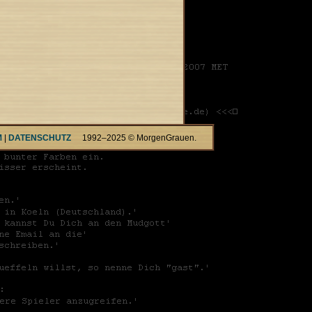
M
|
DATENSCHUTZ
1992–2025 © MorgenGrauen.