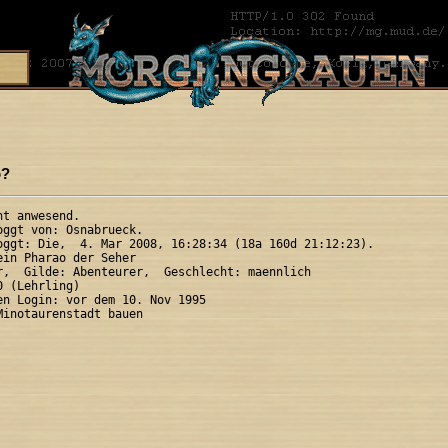
o?
t anwesend.

oggt von: Osnabrueck.

oggt: Die,  4. Mar 2008, 16:28:34 (18a 160d 21:12:23).

in Pharao der Seher

r,  Gilde: Abenteurer,  Geschlecht: maennlich

 (Lehrling)

en Login: vor dem 10. Nov 1995
