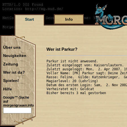
Start
Info
Über uns
Wer ist Parkur?
Neuigkeiten
Parkur ist nicht anwesend.

Zeitung
Zuletzt eingeloggt von: Kaiserslautern.

Zuletzt ausgeloggt: Mon,  2. Apr 2007, 19
Wer ist da?
Voller Name: [PK] Parkur sagt: Deine Zeit
Rasse: Feline,  Gilde: Katzenkrieger,  Ge
Spielen!
Magierlevel: 20 (Lehrling)

Datum des ersten Login: Sam,  2. Nov 2002
Hilfe
Verheiratet mit: Goldcat

Google™-Suche
auf
morgengrauen.info