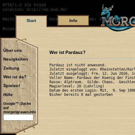
Start
Info
Über uns
Wer ist Pardauz?
Neuigkeiten
Pardauz ist nicht anwesend.

Zeitung
Zuletzt eingeloggt von: Rheinstetten/Karl
Zuletzt ausgeloggt: Fre, 12. Jun 2026, 14
Wer ist da?
Voller Name: Pardauz der Koenig der Finst
Rasse: Alptraum,  Gilde: Chaos,  Geschlec
Spielen!
Magierlevel: 20 (Lehrling)

Datum des ersten Login: Mit,  9. Sep 1998
Hilfe
Google™-Suche
auf
morgengrauen.info