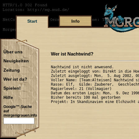
Start
Info
Über uns
Wer ist Nachtwind?
Neuigkeiten
Nachtwind ist nicht anwesend.

Zeitung
Zuletzt eingeloggt von: Direkt in die Hoe
Zuletzt ausgeloggt: Mon,  5. Aug 2002, 00
Wer ist da?
Voller Name: [Team:Alteisen] Nachtwind si
Rasse: Elf,  Gilde: Zauberer,  Geschlecht
Spielen!
Magierlevel: 21 (Vollmagier)

Datum des ersten Login: Mon,  9. Dez 1996
Hilfe
Bisher bereits 100 mal gestorben

Google™-Suche
auf
morgengrauen.info