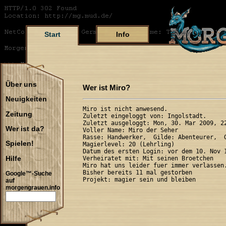
Start
Info
Über uns
Wer ist Miro?
Neuigkeiten
Miro ist nicht anwesend.

Zeitung
Zuletzt eingeloggt von: Ingolstadt.

Zuletzt ausgeloggt: Mon, 30. Mar 2009, 22
Wer ist da?
Voller Name: Miro der Seher

Rasse: Handwerker,  Gilde: Abenteurer,  G
Spielen!
Magierlevel: 20 (Lehrling)

Datum des ersten Login: vor dem 10. Nov 1
Hilfe
Verheiratet mit: Mit seinen Broetchen

Miro hat uns leider fuer immer verlassen.
Bisher bereits 11 mal gestorben

Google™-Suche
auf
morgengrauen.info