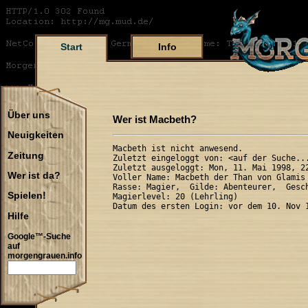
Start
Info
Über uns
Wer ist Macbeth?
Neuigkeiten
Macbeth ist nicht anwesend.

Zeitung
Zuletzt eingeloggt von: <auf der Suche...
Zuletzt ausgeloggt: Mon, 11. Mai 1998, 22
Wer ist da?
Voller Name: Macbeth der Than von Glamis 
Rasse: Magier,  Gilde: Abenteurer,  Gesch
Spielen!
Magierlevel: 20 (Lehrling)

Hilfe
Google™-Suche
auf
morgengrauen.info