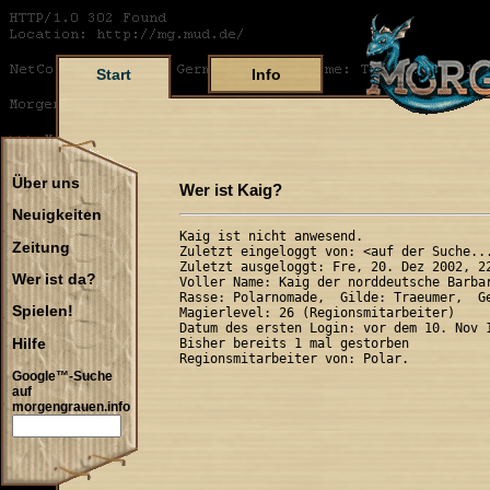
Start
Info
Über uns
Wer ist Kaig?
Neuigkeiten
Kaig ist nicht anwesend.

Zeitung
Zuletzt eingeloggt von: <auf der Suche...
Zuletzt ausgeloggt: Fre, 20. Dez 2002, 22
Wer ist da?
Voller Name: Kaig der norddeutsche Barbar
Rasse: Polarnomade,  Gilde: Traeumer,  Ge
Spielen!
Magierlevel: 26 (Regionsmitarbeiter)

Datum des ersten Login: vor dem 10. Nov 1
Hilfe
Bisher bereits 1 mal gestorben

Google™-Suche
auf
morgengrauen.info