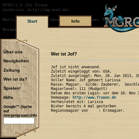
Start
Info
Über uns
Wer ist Jof?
Neuigkeiten
Jof ist nicht anwesend.

Zeitung
Zuletzt eingeloggt von: USA.

Zuletzt ausgeloggt: Mon, 28. Jan 2013, 20
Wer ist da?
Voller Name: Jof gehoert Larissa

Rasse: Magier,  Gilde: Zauberer,  Geschle
Spielen!
Magierlevel: 111 (Mudgott)

Datum des ersten Login: vor dem 10. Nov 1
Hilfe
Homepage: 
http://www.fraune.de
Verheiratet mit: Larissa

Bisher bereits 4 mal gestorben

Google™-Suche
auf
morgengrauen.info