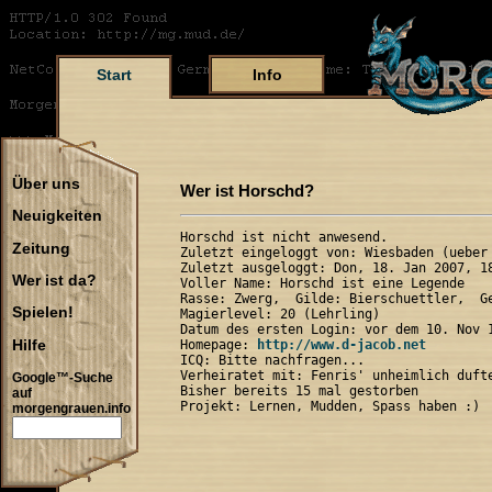
Start
Info
Über uns
Wer ist Horschd?
Neuigkeiten
Horschd ist nicht anwesend.

Zeitung
Zuletzt eingeloggt von: Wiesbaden (ueber 
Zuletzt ausgeloggt: Don, 18. Jan 2007, 18
Wer ist da?
Voller Name: Horschd ist eine Legende

Rasse: Zwerg,  Gilde: Bierschuettler,  Ge
Spielen!
Magierlevel: 20 (Lehrling)

Datum des ersten Login: vor dem 10. Nov 1
Hilfe
Homepage: 
http://www.d-jacob.net
ICQ: Bitte nachfragen...

Verheiratet mit: Fenris' unheimlich dufte
Google™-Suche
Bisher bereits 15 mal gestorben

auf
morgengrauen.info