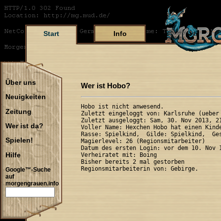
Start
Info
Über uns
Wer ist Hobo?
Neuigkeiten
Hobo ist nicht anwesend.

Zeitung
Zuletzt eingeloggt von: Karlsruhe (ueber 
Zuletzt ausgeloggt: Sam, 30. Nov 2013, 21
Wer ist da?
Voller Name: Hexchen Hobo hat einen Kinde
Rasse: Spielkind,  Gilde: Spielkind,  Ges
Spielen!
Magierlevel: 26 (Regionsmitarbeiter)

Datum des ersten Login: vor dem 10. Nov 1
Hilfe
Verheiratet mit: Boing

Bisher bereits 2 mal gestorben

Google™-Suche
auf
morgengrauen.info