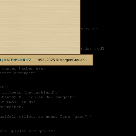
M
|
DATENSCHUTZ
1992–2025 © MorgenGrauen.