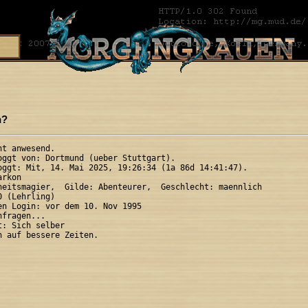
n?
t anwesend.

oggt von: Dortmund (ueber Stuttgart).

oggt: Mit, 14. Mai 2025, 19:26:34 (1a 86d 14:41:47).

rkon 

heitsmagier,  Gilde: Abenteurer,  Geschlecht: maennlich

 (Lehrling)

en Login: vor dem 10. Nov 1995

fragen...

: Sich selber
