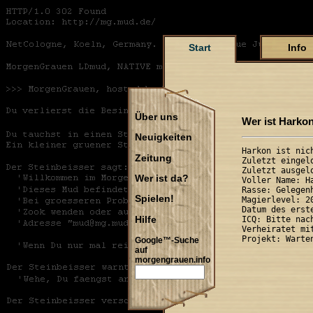
Start
Info
Über uns
Wer ist Harko
Neuigkeiten
Harkon ist nich
Zeitung
Zuletzt eingel
Zuletzt ausgel
Wer ist da?
Voller Name: Ha
Rasse: Gelegen
Spielen!
Magierlevel: 20
Datum des erst
Hilfe
ICQ: Bitte nach
Verheiratet mit
Google™-Suche
auf
morgengrauen.info