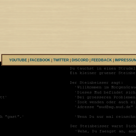
YOUTUBE
|
FACEBOOK
|
TWITTER
|
DISCORD
|
FEEDBACK
|
IMPRESSU