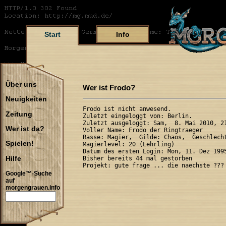
Start
Info
Über uns
Wer ist Frodo?
Neuigkeiten
Frodo ist nicht anwesend.

Zeitung
Zuletzt eingeloggt von: Berlin.

Zuletzt ausgeloggt: Sam,  8. Mai 2010, 21
Wer ist da?
Voller Name: Frodo der Ringtraeger

Rasse: Magier,  Gilde: Chaos,  Geschlecht
Spielen!
Magierlevel: 20 (Lehrling)

Datum des ersten Login: Mon, 11. Dez 1995
Hilfe
Bisher bereits 44 mal gestorben

Google™-Suche
auf
morgengrauen.info