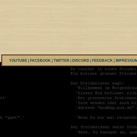
YOUTUBE
|
FACEBOOK
|
TWITTER
|
DISCORD
|
FEEDBACK
|
IMPRESSU