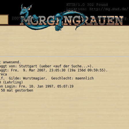
 anwesend.

oggt von: Stuttgart (ueber <auf der Suche...>).

oggt: Fre,  9. Mar 2007, 23:05:30 (19a 156d 09:59:55).

eca 

lf,  Gilde: Wurstmagier,  Geschlecht: maennlich

 (Lehrling)

en Login: Fre, 10. Jan 1997, 05:07:19
