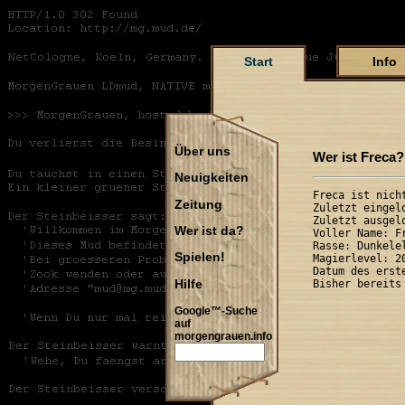
Start
Info
Über uns
Wer ist Freca?
Neuigkeiten
Freca ist nicht
Zeitung
Zuletzt eingel
Zuletzt ausgel
Wer ist da?
Voller Name: Fr
Rasse: Dunkele
Spielen!
Magierlevel: 20
Datum des erst
Hilfe
Google™-Suche
auf
morgengrauen.info