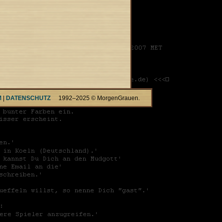
M
|
DATENSCHUTZ
1992–2025 © MorgenGrauen.