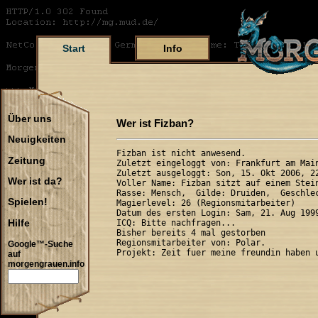
Start
Info
Über uns
Wer ist Fizban?
Neuigkeiten
Fizban ist nicht anwesend.

Zeitung
Zuletzt eingeloggt von: Frankfurt am Main
Zuletzt ausgeloggt: Son, 15. Okt 2006, 22
Wer ist da?
Voller Name: Fizban sitzt auf einem Stein
Rasse: Mensch,  Gilde: Druiden,  Geschlec
Spielen!
Magierlevel: 26 (Regionsmitarbeiter)

Datum des ersten Login: Sam, 21. Aug 1999
Hilfe
ICQ: Bitte nachfragen...

Bisher bereits 4 mal gestorben

Regionsmitarbeiter von: Polar.

Google™-Suche
auf
morgengrauen.info