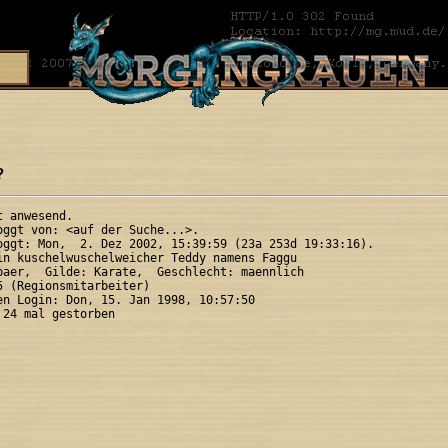
?
 anwesend.

oggt von: <auf der Suche...>.

oggt: Mon,  2. Dez 2002, 15:39:59 (23a 253d 19:33:16).

in kuschelwuschelweicher Teddy namens Faggu 

baer,  Gilde: Karate,  Geschlecht: maennlich

5 (Regionsmitarbeiter)

en Login: Don, 15. Jan 1998, 10:57:50
