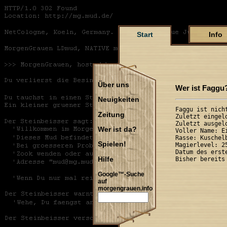
Start
Info
Über uns
Wer ist Faggu
Neuigkeiten
Faggu ist nicht
Zeitung
Zuletzt eingel
Zuletzt ausgel
Wer ist da?
Voller Name: E
Rasse: Kuschel
Spielen!
Magierlevel: 2
Datum des erst
Hilfe
Google™-Suche
auf
morgengrauen.info