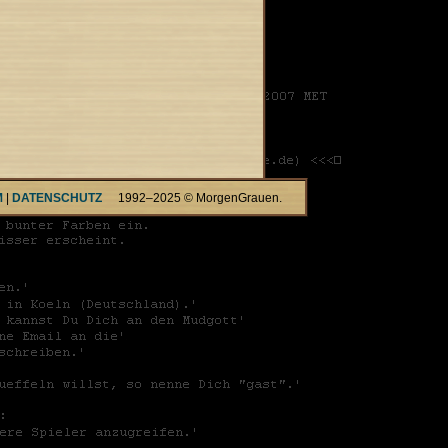
M
|
DATENSCHUTZ
1992–2025 © MorgenGrauen.