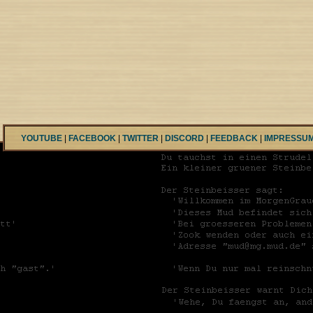
YOUTUBE
|
FACEBOOK
|
TWITTER
|
DISCORD
|
FEEDBACK
|
IMPRESSU