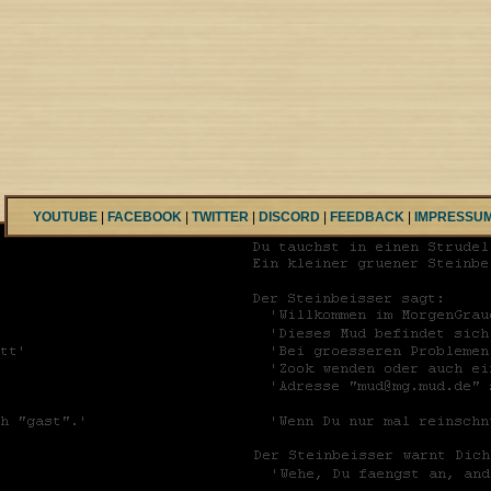
YOUTUBE
|
FACEBOOK
|
TWITTER
|
DISCORD
|
FEEDBACK
|
IMPRESSU