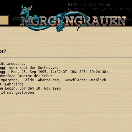
or?
ht anwesend.

oggt von: <auf der Suche...>.

oggt: Mon, 25. Sep 1995, 14:32:07 (30a 325d 19:24:38).

okerface Emperor der Seher

imperator,  Gilde: Abenteurer,  Geschlecht: weiblich

 (Lehrling)

en Login: vor dem 10. Nov 1995
