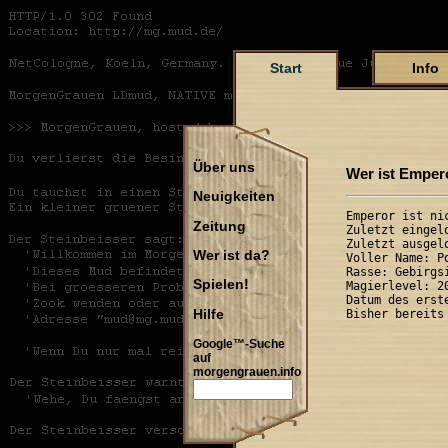
Start
Info
Über uns
Wer ist Emper
Neuigkeiten
Emperor ist nic
Zeitung
Zuletzt eingel
Zuletzt ausgel
Wer ist da?
Voller Name: P
Rasse: Gebirgs
Spielen!
Magierlevel: 20
Datum des erst
Hilfe
Google™-Suche
auf
morgengrauen.info