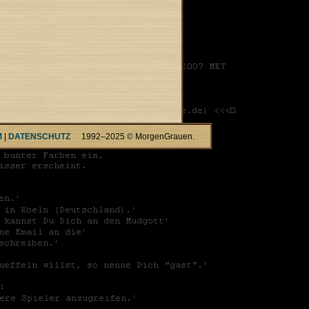
M
|
DATENSCHUTZ
1992–2025 © MorgenGrauen.