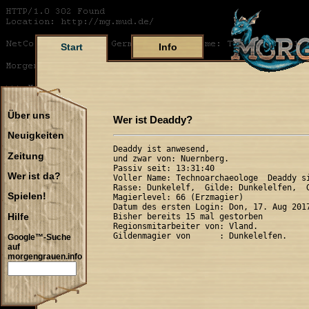
Start
Info
Über uns
Wer ist Deaddy?
Neuigkeiten
Deaddy ist anwesend,

Zeitung
und zwar von: Nuernberg.

Passiv seit: 13:31:40

Wer ist da?
Voller Name: Technoarchaeologe  Deaddy si
Rasse: Dunkelelf,  Gilde: Dunkelelfen,  G
Spielen!
Magierlevel: 66 (Erzmagier)

Datum des ersten Login: Don, 17. Aug 2017
Hilfe
Bisher bereits 15 mal gestorben

Regionsmitarbeiter von: Vland.

Google™-Suche
auf
morgengrauen.info