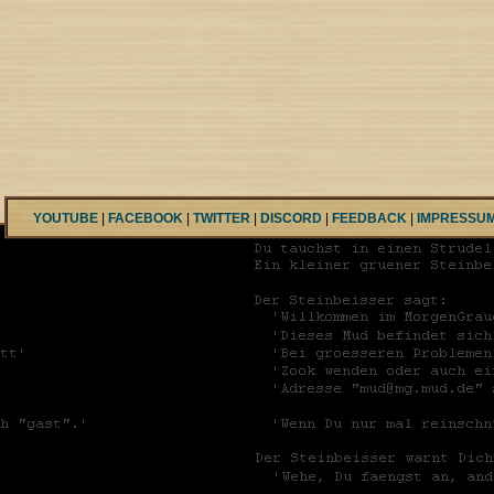
YOUTUBE
|
FACEBOOK
|
TWITTER
|
DISCORD
|
FEEDBACK
|
IMPRESSU