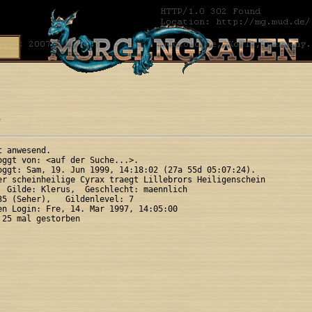
?
 anwesend.

oggt von: <auf der Suche...>.

oggt: Sam, 19. Jun 1999, 14:18:02 (27a 55d 05:07:24).

er scheinheilige Cyrax traegt Lillebrors Heiligenschein

  Gilde: Klerus,  Geschlecht: maennlich

35 (Seher),   Gildenlevel: 7

en Login: Fre, 14. Mar 1997, 14:05:00
