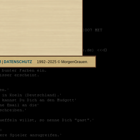
M
|
DATENSCHUTZ
1992–2025 © MorgenGrauen.