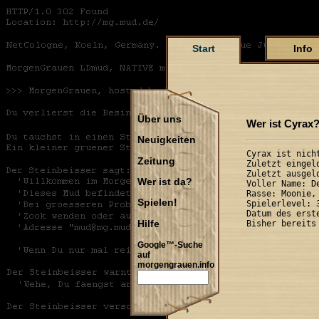
Start
Info
Über uns
Wer ist Cyrax
Neuigkeiten
Cyrax ist nicht
Zeitung
Zuletzt eingel
Zuletzt ausgel
Wer ist da?
Voller Name: D
Rasse: Moonie,
Spielen!
Spielerlevel: 
Datum des erst
Hilfe
Google™-Suche
auf
morgengrauen.info