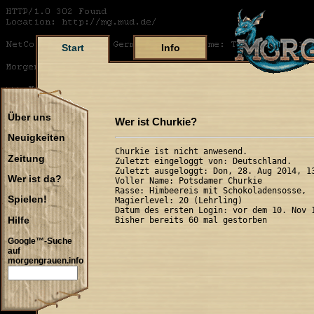
Start
Info
Über uns
Wer ist Churkie?
Neuigkeiten
Churkie ist nicht anwesend.

Zeitung
Zuletzt eingeloggt von: Deutschland.

Zuletzt ausgeloggt: Don, 28. Aug 2014, 13
Wer ist da?
Voller Name: Potsdamer Churkie 

Rasse: Himbeereis mit Schokoladensosse,  
Spielen!
Magierlevel: 20 (Lehrling)

Datum des ersten Login: vor dem 10. Nov 1
Hilfe
Google™-Suche
auf
morgengrauen.info