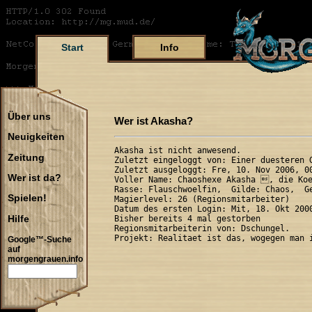
Start
Info
Über uns
Wer ist Akasha?
Neuigkeiten
Akasha ist nicht anwesend.

Zeitung
Zuletzt eingeloggt von: Einer duesteren G
Zuletzt ausgeloggt: Fre, 10. Nov 2006, 00
Wer ist da?
Voller Name: Chaoshexe Akasha , die Koe
Rasse: Flauschwoelfin,  Gilde: Chaos,  Ge
Spielen!
Magierlevel: 26 (Regionsmitarbeiter)

Datum des ersten Login: Mit, 18. Okt 2000
Hilfe
Bisher bereits 4 mal gestorben

Regionsmitarbeiterin von: Dschungel.

Google™-Suche
auf
morgengrauen.info