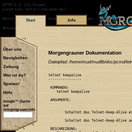
Start
Info
Über uns
Morgengrauner Dokumentation
Neuigkeiten
Dateipfad: /home/mud/mudlib/doc/pcmd/tel
Zeitung
telnet keepalive

Wer ist da?
----------------

Spielen!
 KOMMANDO:

    telnet keepalive 
Hilfe
 ARGUMENTE:

Google™-Suche
auf
morgengrauen.info
        Schaltet das Telnet-Keep-Alive ei
        Schaltet das Telnet-Keep-Alive au
 BESCHREIBUNG:
