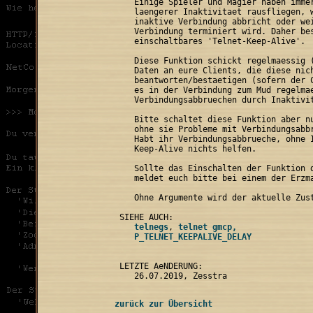
    Einige Spieler und Magier haben immer
    laengerer Inaktivitaet rausfliegen, w
    inaktive Verbindung abbricht oder wei
    Verbindung terminiert wird. Daher bes
    einschaltbares 'Telnet-Keep-Alive'.

    Diese Funktion schickt regelmaessig (
    Daten an eure Clients, die diese nich
    beantworten/bestaetigen (sofern der C
    es in der Verbindung zum Mud regelmae
    Verbindungsabbruechen durch Inaktivit
    Bitte schaltet diese Funktion aber nu
    ohne sie Probleme mit Verbindungsabbr
    Habt ihr Verbindungsabbrueche, ohne I
    Keep-Alive nichts helfen.

    Sollte das Einschalten der Funktion d
    meldet euch bitte bei einem der Erzma
    Ohne Argumente wird der aktuelle Zust
    telnegs
, 
 LETZTE AeNDERUNG:

zurück zur Übersicht