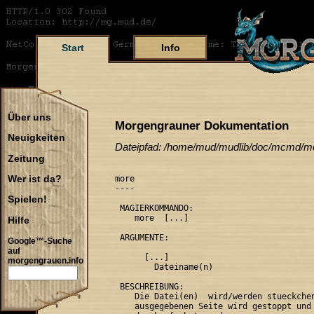
Start
Info
Über uns
Morgengrauner Dokumentation
Neuigkeiten
Dateipfad: /home/mud/mudlib/doc/mcmd/m
Zeitung
more

Wer ist da?
----

Spielen!
 MAGIERKOMMANDO:

    more 
 [...]

Hilfe
 ARGUMENTE:

Google™-Suche
auf
 [...]

morgengrauen.info
        Dateiname(n)

 BESCHREIBUNG:

    Die Datei(en) 
 wird/werden stueckchen
    ausgegebenen Seite wird gestoppt und 