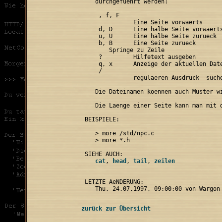
    durchgefuehrt werden:

, f, F

               Eine Seite vorwaerts

     d, D      Eine halbe Seite vorwaerts
     u, U      Eine halbe Seite zurueck

     b, B      Eine Seite zurueck

   Springe zu Zeile 
     ?         Hilfetext ausgeben

     q, x      Anzeige der aktuellen Date
     /
               regulaeren Ausdruck 
 suche
    Die Dateinamen koennen auch Muster wi
    Die Laenge einer Seite kann man mit d
 BEISPIELE:

    > more /std/npc.c

    > more *.h

    cat
, 
head
, 
tail
, 
 LETZTE AeNDERUNG:

zurück zur Übersicht