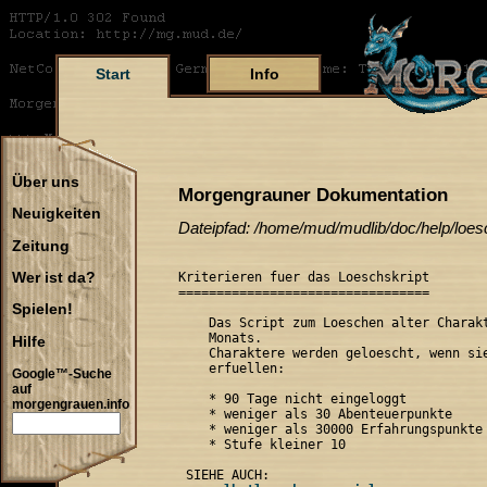
Start
Info
Über uns
Morgengrauner Dokumentation
Neuigkeiten
Dateipfad: /home/mud/mudlib/doc/help/loes
Zeitung
Kriterieren fuer das Loeschskript

Wer ist da?
=================================

Spielen!
    Das Script zum Loeschen alter Charakt
    Monats.

Hilfe
    Charaktere werden geloescht, wenn sie
    erfuellen:

Google™-Suche
auf
    * 90 Tage nicht eingeloggt

morgengrauen.info
    * weniger als 30 Abenteuerpunkte

    * weniger als 30000 Erfahrungspunkte

    * Stufe kleiner 10
