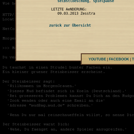
    selbstloeschung
, 
 LETZTE AeNDERUNG:

zurück zur Übersicht
YOUTUBE
|
FACEBOOK
|