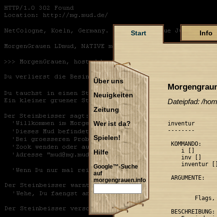
Start
Info
Über uns
Morgengraun
Neuigkeiten
Dateipfad: /ho
Zeitung
inventur

Wer ist da?
--------

Spielen!
 KOMMANDO:

    i [
]

Hilfe
    inv [
]

    inventur [
]
Google™-Suche
auf
 ARGUMENTE:

morgengrauen.info
        Flags,
 BESCHREIBUNG:
