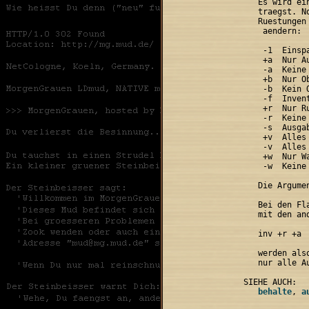
    Es wird ei
    traegst. N
    Ruestungen
 aendern:

     -1  Einspa
     +a  Nur Au
     -a  Keine 
     +b  Nur O
     -b  Kein 
     -f  Inven
     +r  Nur Ru
     -r  Keine 
     -s  Ausga
     +v  Alles
     -v  Alles
     +w  Nur Wa
     -w  Keine 
    Die Argume
    Bei den Fl
    mit den an
    inv +r +a

    werden als
    nur alle Au
    behalte
, 
a