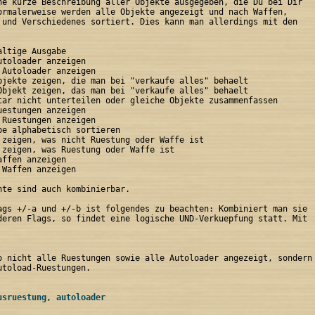
ne kurze Beschreibung aller Objekte ausgegeben, die Du bei Dir

ormalerweise werden alle Objekte angezeigt und nach Waffen,

 und Verschiedenes sortiert. Dies kann man allerdings mit den

ltige Ausgabe

toloader anzeigen

Autoloader anzeigen

bjekte zeigen, die man bei "verkaufe alles" behaelt

Objekt zeigen, das man bei "verkaufe alles" behaelt

tar nicht unterteilen oder gleiche Objekte zusammenfassen

estungen anzeigen

Ruestungen anzeigen

be alphabetisch sortieren

 zeigen, was nicht Ruestung oder Waffe ist

 zeigen, was Ruestung oder Waffe ist

ffen anzeigen

Waffen anzeigen

nte sind auch kombinierbar.

ags +/-a und +/-b ist folgendes zu beachten: Kombiniert man sie

deren Flags, so findet eine logische UND-Verkuepfung statt. Mit

o nicht alle Ruestungen sowie alle Autoloader angezeigt, sondern

toload-Ruestungen.

usruestung
, 