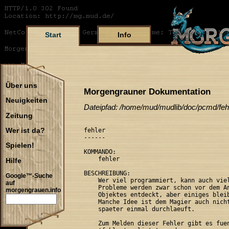
Start
Info
Über uns
Morgengrauner Dokumentation
Neuigkeiten
Dateipfad: /home/mud/mudlib/doc/pcmd/feh
Zeitung
fehler

Wer ist da?
------

Spielen!
KOMMANDO:

    fehler

Hilfe
BESCHREIBUNG:

Google™-Suche
    Wer viel programmiert, kann auch viel
auf
    Probleme werden zwar schon vor dem An
morgengrauen.info
    Objektes entdeckt, aber einiges bleib
    Manche Idee ist dem Magier auch nicht
    spaeter einmal durchlaeuft.

    Zum Melden dieser Fehler gibt es fuen