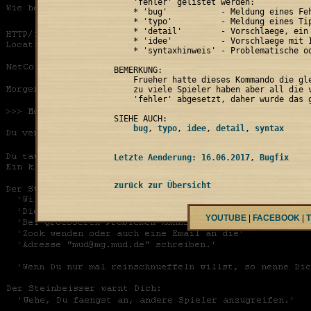
    'fehler' gelistet werden:

    * 'bug'           - Meldung eines Feh
    * 'typo'          - Meldung eines Tip
    * 'detail'        - Vorschlaege, ein 
    * 'idee'          - Vorschlaege mit I
    * 'syntaxhinweis' - Problematische od
BEMERKUNG:

    Frueher hatte dieses Kommando die gle
    zu viele Spieler haben aber all die v
    'fehler' abgesetzt, daher wurde das g
    bug
, 
typo
, 
idee
, 
detail
, 
Letzte Aenderung: 16.06.2017
, 
zurück zur Übersicht
YOUTUBE
|
FACEBOOK
|