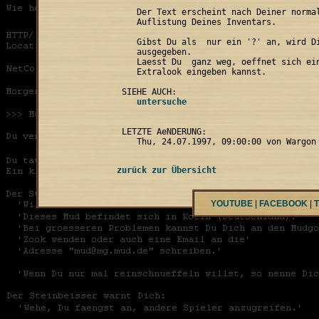
    Der Text erscheint nach Deiner normal
    Auflistung Deines Inventars.

    Gibst Du als 
 nur ein '?' an, wird Di
    ausgegeben.

    Laesst Du 
 ganz weg, oeffnet sich ein
    Extralook eingeben kannst.

 LETZTE AeNDERUNG:

zurück zur Übersicht
YOUTUBE
|
FACEBOOK
|