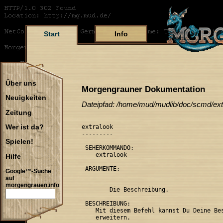
Start
Info
Über uns
Morgengrauner Dokumentation
Neuigkeiten
Dateipfad: /home/mud/mudlib/doc/scmd/ext
Zeitung
extralook

Wer ist da?
---------

Spielen!
 SEHERKOMMANDO:

    extralook 
Hilfe
 ARGUMENTE:

Google™-Suche
auf
morgengrauen.info
        Die Beschreibung.

 BESCHREIBUNG:

    Mit diesem Befehl kannst Du Deine Bes
    erweitern.
