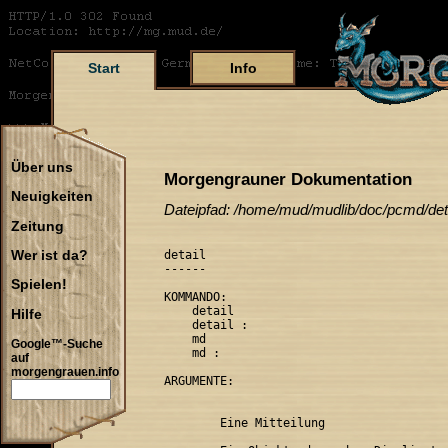
Start
Info
Über uns
Morgengrauner Dokumentation
Neuigkeiten
Dateipfad: /home/mud/mudlib/doc/pcmd/det
Zeitung
detail

Wer ist da?
------

Spielen!
KOMMANDO:

    detail 
Hilfe
    detail 
:
    md 
Google™-Suche
    md 
:
auf
morgengrauen.info
ARGUMENTE:

        Eine Mitteilung
