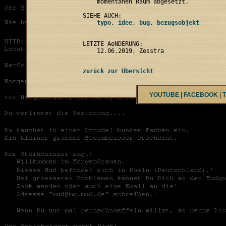
    momentanen Raum abgesetzt.

    typo
, 
idee
, 
bug
, 
LETZTE AeNDERUNG:

zurück zur Übersicht
YOUTUBE
|
FACEBOOK
|