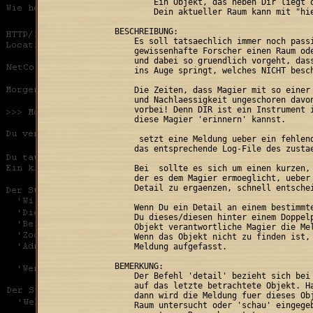
        Ein Objekt, das neben Dir liegt o
        Dein aktueller Raum kann mit "hie
BESCHREIBUNG:

    Es soll tatsaechlich immer noch passi
    gewissenhafte Forscher einen Raum ode
    und dabei so gruendlich vorgeht, dass
    ins Auge springt, welches NICHT besch
    Die Zeiten, dass Magier mit so einer 
    und Nachlaessigkeit ungeschoren davon
    vorbei! Denn DIR ist ein Instrument i
    diese Magier 'erinnern' kannst.

 setzt eine Meldung ueber ein fehlend
    das entsprechende Log-File des zustae
    Bei 
 sollte es sich um einen kurzen, 
    der es dem Magier ermoeglicht, ueber 
    Detail zu ergaenzen, schnell entschei
    Wenn Du ein Detail an einem bestimmte
    Du dieses/diesen hinter einem Doppelp
    Objekt verantwortliche Magier die Mel
    Wenn das Objekt nicht zu finden ist, 
    Meldung aufgefasst.

BEMERKUNG:

    Der Befehl 'detail' bezieht sich bei 
    auf das letzte betrachtete Objekt. Ha
    dann wird die Meldung fuer dieses Obj
    Raum untersucht oder 'schau' eingegeb